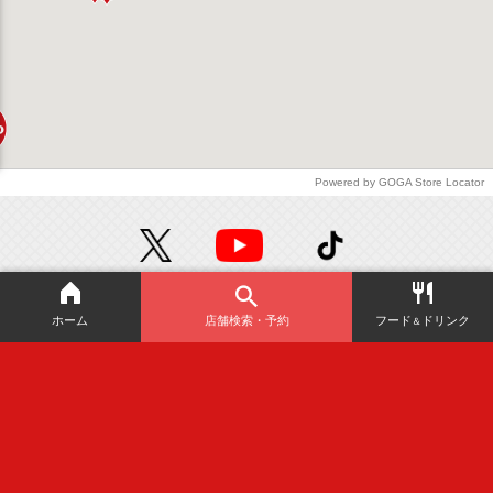
Powered by GOGA Store Locator
絶対
お得！
ホーム
店舗検索・予約
フード
ドリンク
＆
無料
の会員アプリ！