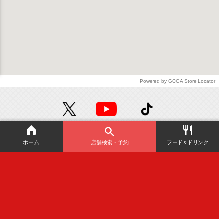
Powered by GOGA Store Locator
絶対
お得！
ホーム
店舗検索・予約
フード
ドリンク
＆
無料
の会員アプリ！